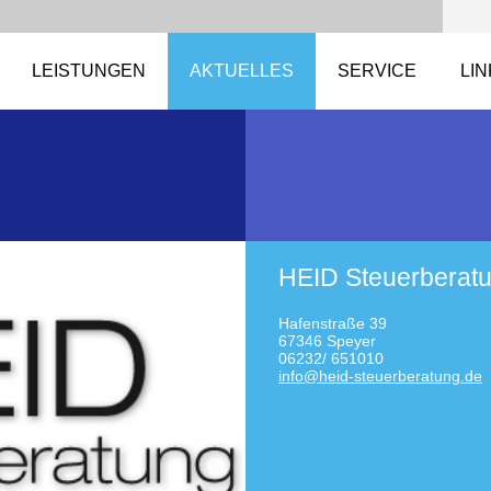
LEISTUNGEN
AKTUELLES
SERVICE
LI
HEID Steuerberat
Hafenstraße 39
67346 Speyer
06232/ 651010
info@hei
d-steuer
beratung
.de