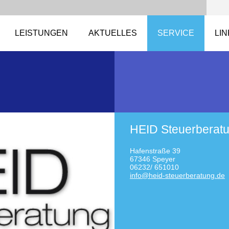
LEISTUNGEN
AKTUELLES
SERVICE
LI
HEID Steuerberat
Hafenstraße 39
67346 Speyer
06232/ 651010
info@hei
d-steuer
beratung
.de