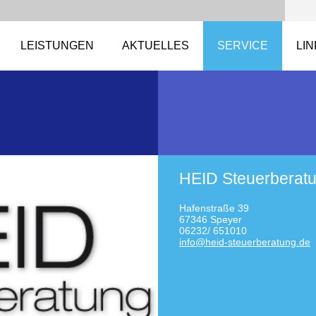
LEISTUNGEN
AKTUELLES
SERVICE
LI
HEID Steuerberat
Hafenstraße 39
67346 Speyer
06232/ 651010
info@hei
d-steuer
beratung
.de